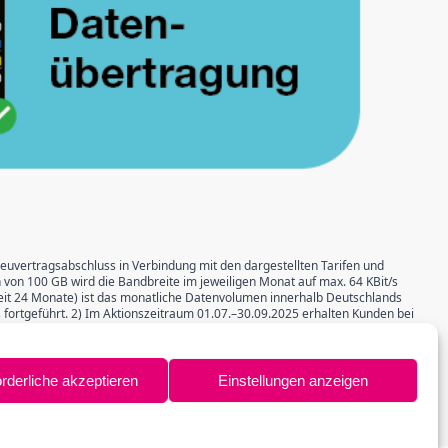
Neuvertragsabschluss in Verbindung mit den dargestellten Tarifen und
 von 100 GB wird die Bandbreite im jeweiligen Monat auf max. 64 KBit/s
zeit 24 Monate) ist das monatliche Datenvolumen innerhalb Deutschlands
 fortgeführt. 2) Im Aktionszeitraum 01.07.–30.09.2025 erhalten Kunden bei
t einen Cashback in Höhe von 120 € sowie in den Tarifen MagentaMobil M,
G-Tarife, for Friends Tarife sowie Corporate Benefits Tarife und
g kombinierbar. Zum Erhalt der Gutschrift (nach Ablauf der Widerrufsfrist)
ten Rechnung entsprechend den genannten Bedingungen erforderlich.
orderliche akzeptieren
Einstellungen anzeigen
 Bonn.