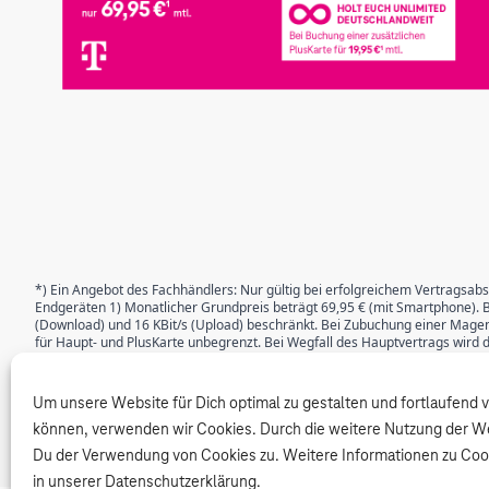
*) Ein Angebot des Fachhändlers: Nur gültig bei erfolgreichem Vertragsabs
Endgeräten 1) Monatlicher Grundpreis beträgt 69,95 € (mit Smartphone). B
(Download) und 16 KBit/s (Upload) beschränkt. Bei Zubuchung einer Magen
für Haupt- und PlusKarte unbegrenzt. Bei Wegfall des Hauptvertrags wird 
Abschluss eines neuen Mobilfunk-Vertrags mit einer Mindestvertragslaufz
L und XL mit oder ohne Endgerät einen Cashback in Höhe von 240 € gutgeschr
Datentarife). Einmaliger Bereitstellungspreis jeweils 39,95 €. Die Gutschri
Um unsere Website für Dich optimal zu gestalten und fortlaufend 
ist vom 01.08.2025–30.04.2026 eine Online-Registrierung über die MeinMag
Alternativ kann die Registrierung über telekom.de/cashback-einloesen e
können, verwenden wir Cookies. Durch die weitere Nutzung der W
Du der Verwendung von Cookies zu. Weitere Informationen zu Cook
in unserer Datenschutzerklärung.