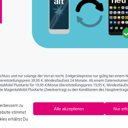
chluss und nur solange der Vorrat reicht. Endgerätepreise nur gültig bei einem 
ereitstellungspreis 39,95 €. Mindestlaufzeit 24 Monate. Ab einem Datenvolumen
taMobil PlusKarte für 19,95 €/Monat (Bereitstellungspreis 19,95 €, Mindestlauf
die MagentaMobil PlusKarte (Zweitvertrag) zu den Konditionen des Hauptvertrags
eit von 24 Monaten in den Tarifen MagentaMobil XS und S mit oder ohne Endgerä
ieben (ausgeschlossen sind PlusKarten Tarife, Young Tarife, Special Tarife, DTA
ft ist nicht mit weiteren Aktionspromotions wie z. B. 6 Monate Grundpreisbefreiun
verbessern zu
enta App (mit Klick auf Ihr Profil, „Cashback einlösen“) unter Vorlage der ers
Alle akzeptieren
Nur erf
rfolgen. Ein Angebot von: Telekom Deutschland GmbH, Landgrabenweg 149, 53227
ebsite stimmst
ies erhältst Du