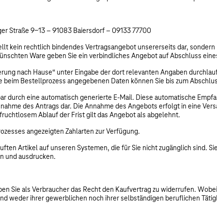
ger Straße 9-13 – 91083 Baiersdorf – 09133 77700
lt kein rechtlich bindendes Vertragsangebot unsererseits dar, sondern 
wünschten Ware geben Sie ein verbindliches Angebot auf Abschluss eine
rung nach Hause“ unter Eingabe der dort relevanten Angaben durchlaufe
hre beim Bestellprozess angegebenen Daten können Sie bis zum Abschlus
bar durch eine automatisch generierte E-Mail. Diese automatische Empfa
Annahme des Antrags dar. Die Annahme des Angebots erfolgt in eine Ve
ruchtlosem Ablauf der Frist gilt das Angebot als abgelehnt.
ozesses angezeigten Zahlarten zur Verfügung.
ten Artikel auf unseren Systemen, die für Sie nicht zugänglich sind. S
rn und ausdrucken.
n Sie als Verbraucher das Recht den Kaufvertrag zu widerrufen. Wobei V
nd weder ihrer gewerblichen noch ihrer selbständigen beruflichen Täti