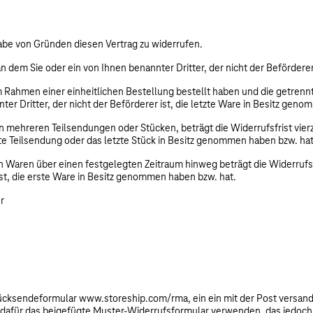
abe von Gründen diesen Vertrag zu widerrufen.
an dem Sie oder ein von Ihnen benannter Dritter, der nicht der Beförder
m Rahmen einer einheitlichen Bestellung bestellt haben und die getrennt 
er Dritter, der nicht der Beförderer ist, die letzte Ware in Besitz gen
 in mehreren Teilsendungen oder Stücken, beträgt die Widerrufsfrist vie
etzte Teilsendung oder das letzte Stück in Besitz genommen haben bzw. hat
n Waren über einen festgelegten Zeitraum hinweg beträgt die Widerrufsf
ist, die erste Ware in Besitz genommen haben bzw. hat.
r
Rücksendeformular www.storeship.com/rma, ein ein mit der Post versandte
n dafür das beigefügte Muster-Widerrufsformular verwenden, das jedoch 