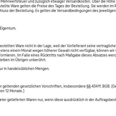
her Mehrwertsteuer und zuzüglich etwaiger Versandkosten. Über die Hö
estellte Ware gelten die Preise des Tages der Bestellung. Sie werden im
chluss der Bestellung. Es gelten die Versandbedingungen des jeweiligen
 Eigentum.
tellten Ware nicht in der Lage, weil der Vorlieferant seine vertraglichen 
destens einem Monat wegen höherer Gewalt nicht verfügbar, können wir 
formieren. Im Falle eines Rücktritts nach Maßgabe dieses Absatzes werd
leiben im Übrigen unberührt.
ur in handelsüblichen Mengen.
für geltenden gesetzlichen Vorschriften, insbesondere §§ 434 ff. BGB. 
hen 12 Monate.)
ieter gelieferten Waren nur, wenn diese ausdrücklich in der Auftragsbe