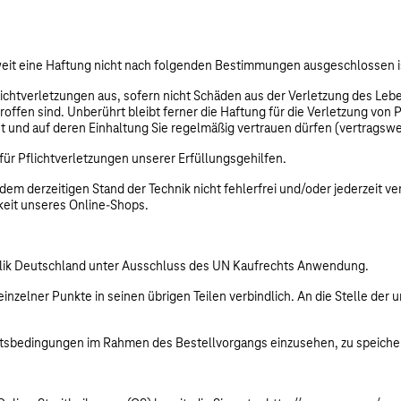
eit eine Haftung nicht nach folgenden Bestimmungen ausgeschlossen i
flichtverletzungen aus, sofern nicht Schäden aus der Verletzung des Le
fen sind. Unberührt bleibt ferner die Haftung für die Verletzung von 
 und auf deren Einhaltung Sie regelmäßig vertrauen dürfen (vertragswes
ür Pflichtverletzungen unserer Erfüllungsgehilfen.
m derzeitigen Stand der Technik nicht fehlerfrei und/oder jederzeit ve
keit unseres Online-Shops.
ublik Deutschland unter Ausschluss des UN Kaufrechts Anwendung.
einzelner Punkte in seinen übrigen Teilen verbindlich. An die Stelle de
äftsbedingungen im Rahmen des Bestellvorgangs einzusehen, zu speiche