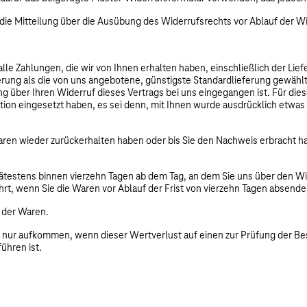
e die Mitteilung über die Ausübung des Widerrufsrechts vor Ablauf der W
lle Zahlungen, die wir von Ihnen erhalten haben, einschließlich der Lie
ferung als die von uns angebotene, günstigste Standardlieferung gewähl
ng über Ihren Widerruf dieses Vertrags bei uns eingegangen ist. Für d
ktion eingesetzt haben, es sei denn, mit Ihnen wurde ausdrücklich etwas
aren wieder zurückerhalten haben oder bis Sie den Nachweis erbracht h
pätestens binnen vierzehn Tagen ab dem Tag, an dem Sie uns über den Wi
rt, wenn Sie die Waren vor Ablauf der Frist von vierzehn Tagen absende
 der Waren.
 nur aufkommen, wenn dieser Wertverlust auf einen zur Prüfung der Be
ühren ist.