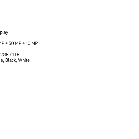
play
MP + 50 MP + 10 MP
12GB / 1TB
ue, Black, White