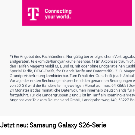
*) Ein Angebot des Fachhändlers: Nur gültig bei erfolgreichem Vertragsabs
Endgeräten. telekom.de/handyankauf einsehbar. 1) Im Aktionszeitraum 01.0
den Tarifen MagentaMobil M, L und XL mit oder ohne Endgerät einen Cashba
Special Tarife, DTAG-Tarife, for Friends Tarife und Datentarife). Z. B. Mag
Grundpreisbefreiung kombinierbar. Zum Erhalt der Gutschrift (nach Ablauf d
Vorlage der ersten Rechnung entsprechend den genannten Bedingungen erfo
von 50 GB wird die Bandbreite im jeweiligen Monat auf max. 64 KBit/s (Dow
24 Monate) ist das monatliche Datenvolumen innerhalb Deutschlands für H
fortgeführt. Für die Ländergruppen 2 und 3 ist im Tarif ein Roaming-Jahr
Angebot von: Telekom Deutschland GmbH, Landgrabenweg 149, 53227 Bo
Jetzt neu: Samsung Galaxy S26-Serie