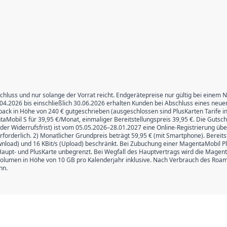
chluss und nur solange der Vorrat reicht. Endgerätepreise nur gültig bei einem 
4.2026 bis einschließlich 30.06.2026 erhalten Kunden bei Abschluss eines neue
ck in Höhe von 240 € gutgeschrieben (ausgeschlossen sind PlusKarten Tarife inkl
entaMobil S für 39,95 €/Monat, einmaliger Bereitstellungspreis 39,95 €. Die Gutsch
er Widerrufsfrist) ist vom 05.05.2026–28.01.2027 eine Online-Registrierung über
rderlich. 2) Monatlicher Grundpreis beträgt 59,95 € (mit Smartphone). Bereits
nload) und 16 KBit/s (Upload) beschränkt. Bei Zubuchung einer MagentaMobil Plu
aupt- und PlusKarte unbegrenzt. Bei Wegfall des Hauptvertrags wird die Magent
esvolumen in Höhe von 10 GB pro Kalenderjahr inklusive. Nach Verbrauch des Roa
nn.