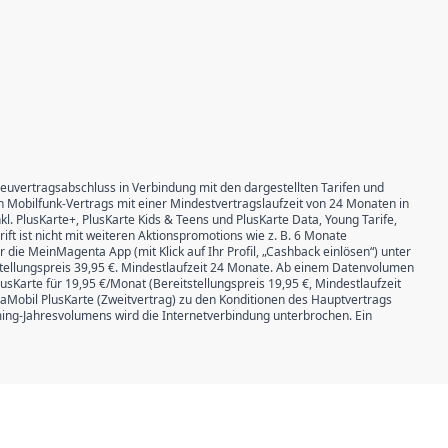
Neuvertragsabschluss in Verbindung mit den dargestellten Tarifen und
n Mobilfunk-Vertrags mit einer Mindestvertragslaufzeit von 24 Monaten in
. PlusKarte+, PlusKarte Kids & Teens und PlusKarte Data, Young Tarife,
rift ist nicht mit weiteren Aktionspromotions wie z. B. 6 Monate
 die MeinMagenta App (mit Klick auf Ihr Profil, „Cashback einlösen“) unter
tellungspreis 39,95 €. Mindestlaufzeit 24 Monate. Ab einem Datenvolumen
sKarte für 19,95 €/Monat (Bereitstellungspreis 19,95 €, Mindestlaufzeit
aMobil PlusKarte (Zweitvertrag) zu den Konditionen des Hauptvertrags
ming-Jahresvolumens wird die Internetverbindung unterbrochen. Ein