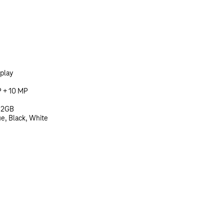
play
P + 10 MP
512GB
ue, Black, White